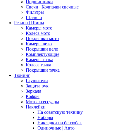
Подшипники
Свечи | Колпачки свечные
Фильтры
Шланги
Резина | Шины
Камеры мото
Колеса мото
Покрышки мото
Камеры вело
Покрышки вело
Комплектующие
Камеры тачка
Колеса тачка
Покрышки тачка
Тюнинг
Глушители
Защита рук
Зеркала
Кофры
Мотоаксессуары
Наклейки
На советскую технику
Наборы
Накладки на бензобак
Одиночные | Авто