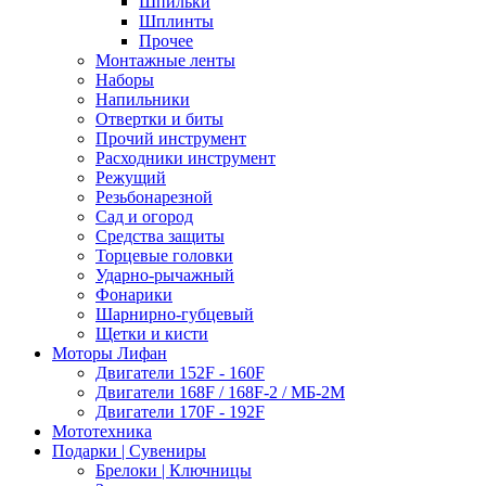
Шпильки
Шплинты
Прочее
Монтажные ленты
Наборы
Напильники
Отвертки и биты
Прочий инструмент
Расходники инструмент
Режущий
Резьбонарезной
Сад и огород
Средства защиты
Торцевые головки
Ударно-рычажный
Фонарики
Шарнирно-губцевый
Щетки и кисти
Моторы Лифан
Двигатели 152F - 160F
Двигатели 168F / 168F-2 / МБ-2М
Двигатели 170F - 192F
Мототехника
Подарки | Сувениры
Брелоки | Ключницы