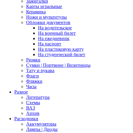
Зажигалки
Карты игральные
Керамика
Ножи и мультитулы
Обложки документов
На водительское
На военный билет
На ежедневник
На паспорт
На пластиковую карту
На студенческий билет
Рюмки
Сумки | Портмоне | Визитницы
Тату и рукава
Флаги
Фляжки
Часы
Разное
Литература
Схемы
ВАЗ
Архив
Расходники
Аккумуляторы
Лампы | Диоды