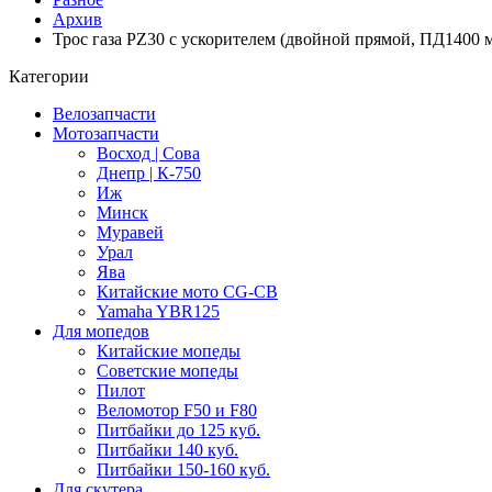
Архив
Трос газа PZ30 с ускорителем (двойной прямой, ПД1400
Категории
Велозапчасти
Мотозапчасти
Восход | Сова
Днепр | К-750
Иж
Минск
Муравей
Урал
Ява
Китайские мото CG-CB
Yamaha YBR125
Для мопедов
Китайские мопеды
Советские мопеды
Пилот
Веломотор F50 и F80
Питбайки до 125 куб.
Питбайки 140 куб.
Питбайки 150-160 куб.
Для скутера