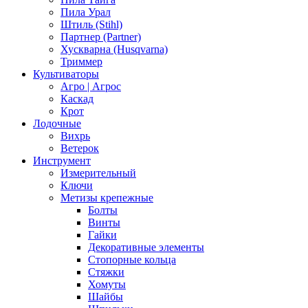
Пила Урал
Штиль (Stihl)
Партнер (Partner)
Хускварна (Husqvarna)
Триммер
Культиваторы
Агро | Агрос
Каскад
Крот
Лодочные
Вихрь
Ветерок
Инструмент
Измерительный
Ключи
Метизы крепежные
Болты
Винты
Гайки
Декоративные элементы
Стопорные кольца
Стяжки
Хомуты
Шайбы