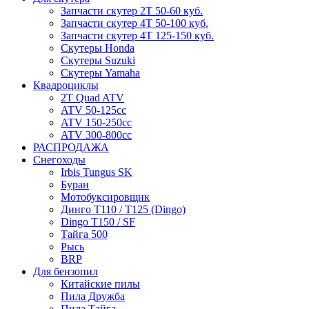
Запчасти скутер 2Т 50-60 куб.
Запчасти скутер 4Т 50-100 куб.
Запчасти скутер 4Т 125-150 куб.
Скутеры Honda
Скутеры Suzuki
Скутеры Yamaha
Квадроциклы
2T Quad ATV
ATV 50-125cc
ATV 150-250cc
ATV 300-800cc
РАСПРОДАЖА
Снегоходы
Irbis Tungus SK
Буран
Мотобуксировщик
Динго T110 / T125 (Dingo)
Dingo T150 / SF
Тайга 500
Рысь
BRP
Для бензопил
Китайские пилы
Пила Дружба
Пила Тайга