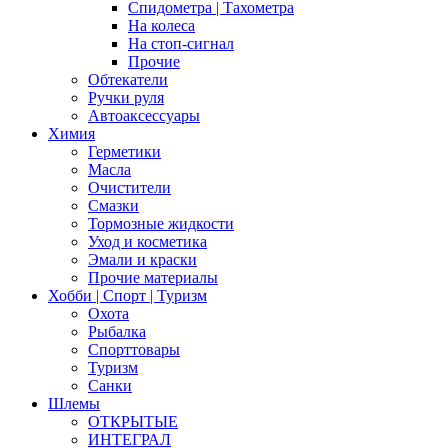
Спидометра | Тахометра
На колеса
На стоп-сигнал
Прочие
Обтекатели
Ручки руля
Автоаксессуары
Химия
Герметики
Масла
Очистители
Смазки
Тормозные жидкости
Уход и косметика
Эмали и краски
Прочие материалы
Хобби | Cпорт | Туризм
Охота
Рыбалка
Спорттовары
Туризм
Санки
Шлемы
ОТКРЫТЫЕ
ИНТЕГРАЛ