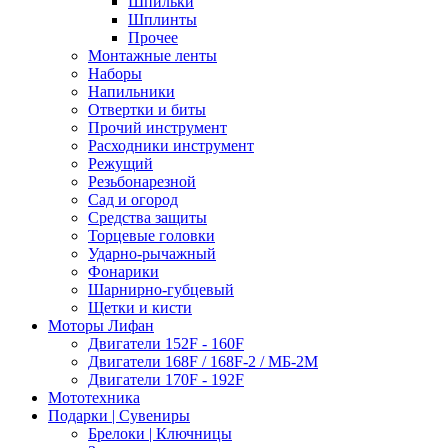
Шпильки
Шплинты
Прочее
Монтажные ленты
Наборы
Напильники
Отвертки и биты
Прочий инструмент
Расходники инструмент
Режущий
Резьбонарезной
Сад и огород
Средства защиты
Торцевые головки
Ударно-рычажный
Фонарики
Шарнирно-губцевый
Щетки и кисти
Моторы Лифан
Двигатели 152F - 160F
Двигатели 168F / 168F-2 / МБ-2М
Двигатели 170F - 192F
Мототехника
Подарки | Сувениры
Брелоки | Ключницы