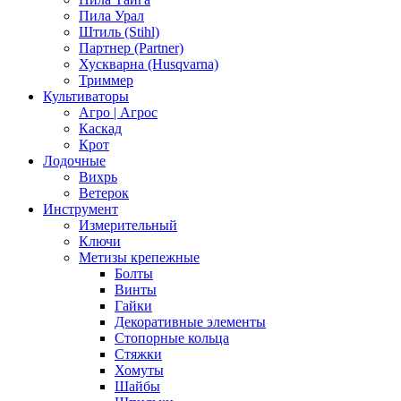
Пила Урал
Штиль (Stihl)
Партнер (Partner)
Хускварна (Husqvarna)
Триммер
Культиваторы
Агро | Агрос
Каскад
Крот
Лодочные
Вихрь
Ветерок
Инструмент
Измерительный
Ключи
Метизы крепежные
Болты
Винты
Гайки
Декоративные элементы
Стопорные кольца
Стяжки
Хомуты
Шайбы