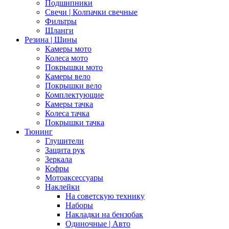
Подшипники
Свечи | Колпачки свечные
Фильтры
Шланги
Резина | Шины
Камеры мото
Колеса мото
Покрышки мото
Камеры вело
Покрышки вело
Комплектующие
Камеры тачка
Колеса тачка
Покрышки тачка
Тюнинг
Глушители
Защита рук
Зеркала
Кофры
Мотоаксессуары
Наклейки
На советскую технику
Наборы
Накладки на бензобак
Одиночные | Авто