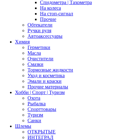
Спидометра | Тахометра
На колеса
На стоп-сигнал
Прочие
Обтекатели
Ручки руля
Автоаксессуары
Химия
Герметики
Масла
Очистители
Смазки
Тормозные жидкости
Уход и косметика
Эмали и краски
Прочие материалы
Хобби | Cпорт | Туризм
Охота
Рыбалка
Спорттовары
Туризм
Санки
Шлемы
ОТКРЫТЫЕ
ИНТЕГРАЛ