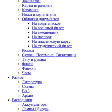
Зажигалки
Карты игральные
Керамика
Ножи и мультитулы
Обложки документов
На водительское
На военный билет
На ежедневник
На паспорт
На пластиковую карту
На студенческий билет
Рюмки
Сумки | Портмоне | Визитницы
Тату и рукава
Флаги
Фляжки
Часы
Разное
Литература
Схемы
ВАЗ
Архив
Расходники
Аккумуляторы
Лампы | Диоды