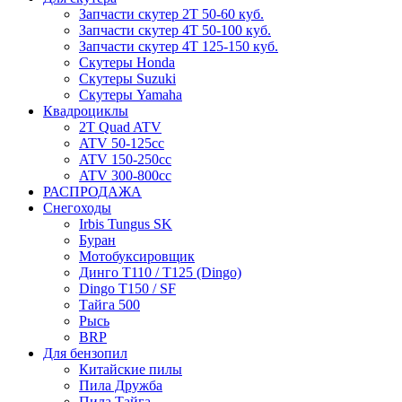
Запчасти скутер 2Т 50-60 куб.
Запчасти скутер 4Т 50-100 куб.
Запчасти скутер 4Т 125-150 куб.
Скутеры Honda
Скутеры Suzuki
Скутеры Yamaha
Квадроциклы
2T Quad ATV
ATV 50-125cc
ATV 150-250cc
ATV 300-800cc
РАСПРОДАЖА
Снегоходы
Irbis Tungus SK
Буран
Мотобуксировщик
Динго T110 / T125 (Dingo)
Dingo T150 / SF
Тайга 500
Рысь
BRP
Для бензопил
Китайские пилы
Пила Дружба
Пила Тайга