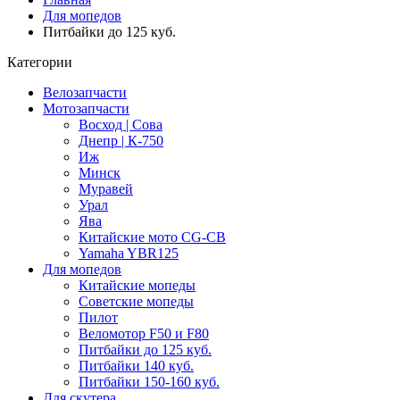
Для мопедов
Питбайки до 125 куб.
Категории
Велозапчасти
Мотозапчасти
Восход | Сова
Днепр | К-750
Иж
Минск
Муравей
Урал
Ява
Китайские мото CG-CB
Yamaha YBR125
Для мопедов
Китайские мопеды
Советские мопеды
Пилот
Веломотор F50 и F80
Питбайки до 125 куб.
Питбайки 140 куб.
Питбайки 150-160 куб.
Для скутера