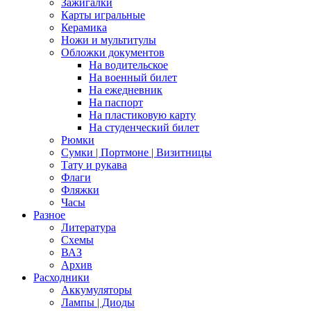
Зажигалки
Карты игральные
Керамика
Ножи и мультитулы
Обложки документов
На водительское
На военный билет
На ежедневник
На паспорт
На пластиковую карту
На студенческий билет
Рюмки
Сумки | Портмоне | Визитницы
Тату и рукава
Флаги
Фляжки
Часы
Разное
Литература
Схемы
ВАЗ
Архив
Расходники
Аккумуляторы
Лампы | Диоды