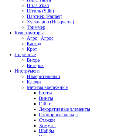
Пила Урал
Штиль (Stihl)
Партнер (Partner)
Хускварна (Husqvarna)
Триммер
Культиваторы
Агро | Агрос
Каскад
Крот
Лодочные
Вихрь
Ветерок
Инструмент
Измерительный
Ключи
Метизы крепежные
Болты
Винты
Гайки
Декоративные элементы
Стопорные кольца
Стяжки
Хомуты
Шайбы