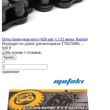
Цепь приводная мото (428 шаг x 132 звена, Киров)
Подходит по длине для мотоцикла TTR250Rb. ..
920 Р
-
+
сравнение