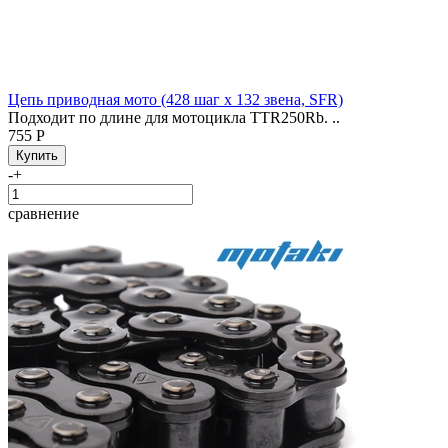
Цепь приводная мото (428 шаг x 132 звена, SFR)
Подходит по длине для мотоцикла TTR250Rb. ..
755 Р
-
+
сравнение