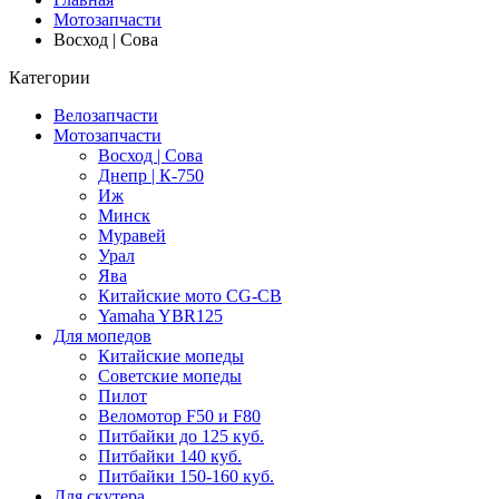
Мотозапчасти
Восход | Сова
Категории
Велозапчасти
Мотозапчасти
Восход | Сова
Днепр | К-750
Иж
Минск
Муравей
Урал
Ява
Китайские мото CG-CB
Yamaha YBR125
Для мопедов
Китайские мопеды
Советские мопеды
Пилот
Веломотор F50 и F80
Питбайки до 125 куб.
Питбайки 140 куб.
Питбайки 150-160 куб.
Для скутера