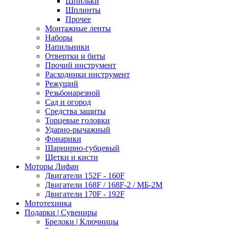
Шпильки
Шплинты
Прочее
Монтажные ленты
Наборы
Напильники
Отвертки и биты
Прочий инструмент
Расходники инструмент
Режущий
Резьбонарезной
Сад и огород
Средства защиты
Торцевые головки
Ударно-рычажный
Фонарики
Шарнирно-губцевый
Щетки и кисти
Моторы Лифан
Двигатели 152F - 160F
Двигатели 168F / 168F-2 / МБ-2М
Двигатели 170F - 192F
Мототехника
Подарки | Сувениры
Брелоки | Ключницы