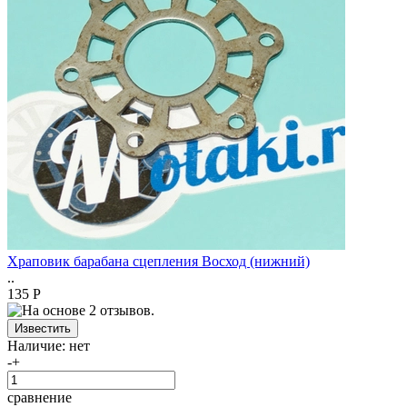
Храповик барабана сцепления Восход (нижний)
..
135 Р
Наличие:
нет
-
+
сравнение