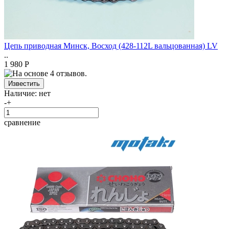
Цепь приводная Минск, Восход (428-112L вальцованная) LV
..
1 980 Р
Наличие:
нет
-
+
сравнение