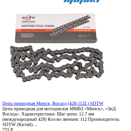
Цепь приводная Минск, Восход (428-112L) SDTW
Цепь приводная для мотоциклов ММВЗ «Минск», «ЗиД
Восход». Характеристики: Шаг цепи: 12.7 мм
(международный 428) Кол-во звеньев: 112 Проивзодитель:
SDTW (Китай). ..
755 Р