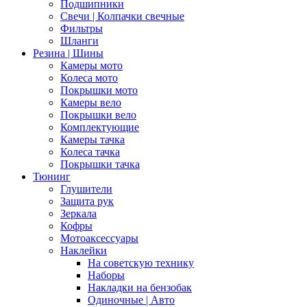
Подшипники
Свечи | Колпачки свечные
Фильтры
Шланги
Резина | Шины
Камеры мото
Колеса мото
Покрышки мото
Камеры вело
Покрышки вело
Комплектующие
Камеры тачка
Колеса тачка
Покрышки тачка
Тюнинг
Глушители
Защита рук
Зеркала
Кофры
Мотоаксессуары
Наклейки
На советскую технику
Наборы
Накладки на бензобак
Одиночные | Авто