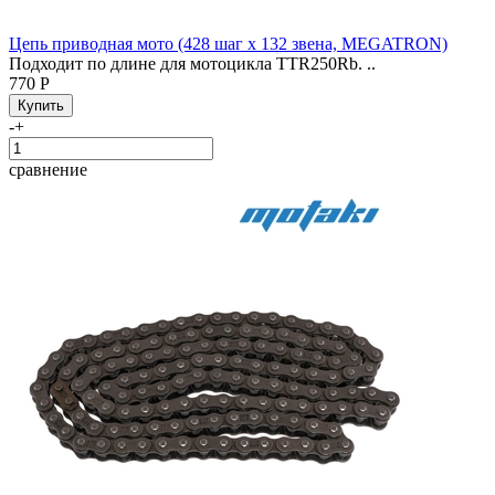
Цепь приводная мото (428 шаг x 132 звена, MEGATRON)
Подходит по длине для мотоцикла TTR250Rb. ..
770 Р
-
+
сравнение