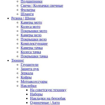
Подшипники
Свечи | Колпачки свечные
Фильтры
Шланги
Резина | Шины
Камеры мото
Колеса мото
Покрышки мото
Камеры вело
Покрышки вело
Комплектующие
Камеры тачка
Колеса тачка
Покрышки тачка
Тюнинг
Глушители
Защита рук
Зеркала
Кофры
Мотоаксессуары
Наклейки
На советскую технику
Наборы
Накладки на бензобак
Одиночные | Авто