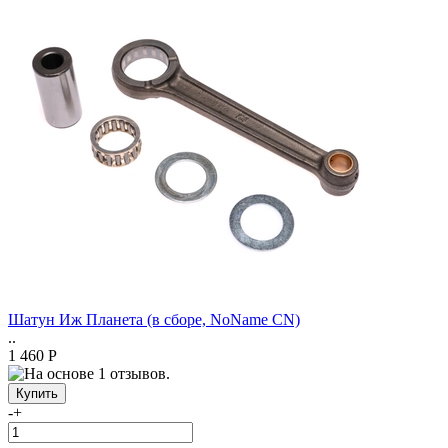
Шатун Иж Планета (в сборе, NoName CN)
..
1 460 Р
-
+