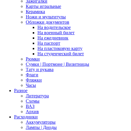
Зажигалки
Карты игральные
Керамика
Ножи и мультитулы
Обложки документов
На водительское
На военный билет
На ежедневник
На паспорт
На пластиковую карту
На студенческий билет
Рюмки
Сумки | Портмоне | Визитницы
Тату и рукава
Флаги
Фляжки
Часы
Разное
Литература
Схемы
ВАЗ
Архив
Расходники
Аккумуляторы
Лампы | Диоды