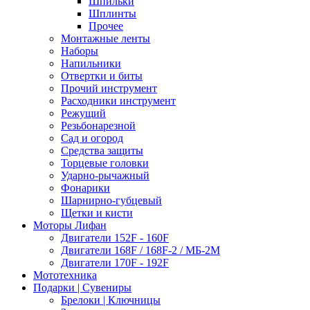
Шпильки
Шплинты
Прочее
Монтажные ленты
Наборы
Напильники
Отвертки и биты
Прочий инструмент
Расходники инструмент
Режущий
Резьбонарезной
Сад и огород
Средства защиты
Торцевые головки
Ударно-рычажный
Фонарики
Шарнирно-губцевый
Щетки и кисти
Моторы Лифан
Двигатели 152F - 160F
Двигатели 168F / 168F-2 / МБ-2М
Двигатели 170F - 192F
Мототехника
Подарки | Сувениры
Брелоки | Ключницы