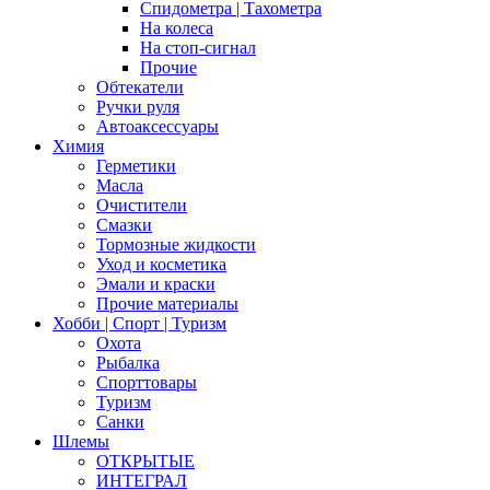
Спидометра | Тахометра
На колеса
На стоп-сигнал
Прочие
Обтекатели
Ручки руля
Автоаксессуары
Химия
Герметики
Масла
Очистители
Смазки
Тормозные жидкости
Уход и косметика
Эмали и краски
Прочие материалы
Хобби | Cпорт | Туризм
Охота
Рыбалка
Спорттовары
Туризм
Санки
Шлемы
ОТКРЫТЫЕ
ИНТЕГРАЛ