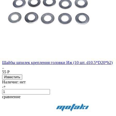
Шайбы шпилек крепления головки Иж (10 шт. d10.5*D20*h2)
..
55 Р
Наличие:
нет
-
+
сравнение