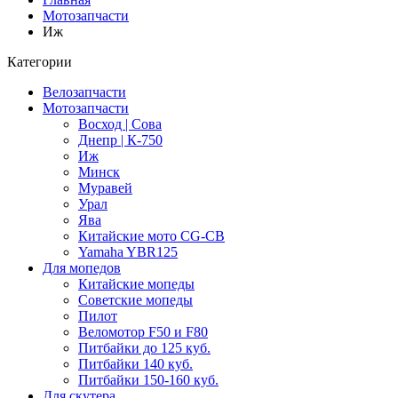
Мотозапчасти
Иж
Категории
Велозапчасти
Мотозапчасти
Восход | Сова
Днепр | К-750
Иж
Минск
Муравей
Урал
Ява
Китайские мото CG-CB
Yamaha YBR125
Для мопедов
Китайские мопеды
Советские мопеды
Пилот
Веломотор F50 и F80
Питбайки до 125 куб.
Питбайки 140 куб.
Питбайки 150-160 куб.
Для скутера