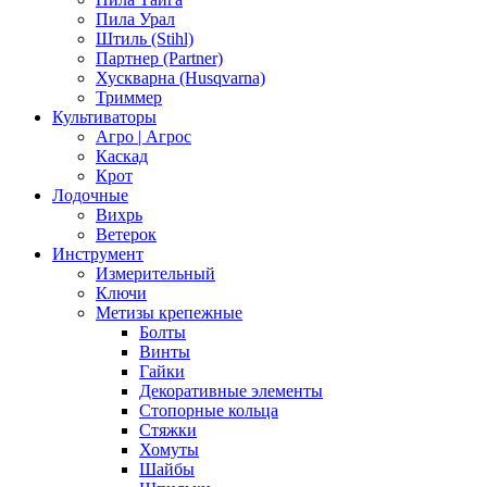
Пила Урал
Штиль (Stihl)
Партнер (Partner)
Хускварна (Husqvarna)
Триммер
Культиваторы
Агро | Агрос
Каскад
Крот
Лодочные
Вихрь
Ветерок
Инструмент
Измерительный
Ключи
Метизы крепежные
Болты
Винты
Гайки
Декоративные элементы
Стопорные кольца
Стяжки
Хомуты
Шайбы