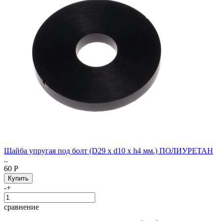
Шайба упругая под болт (D29 x d10 x h4 мм.) ПОЛИУРЕТАН
..
60 Р
-
+
сравнение