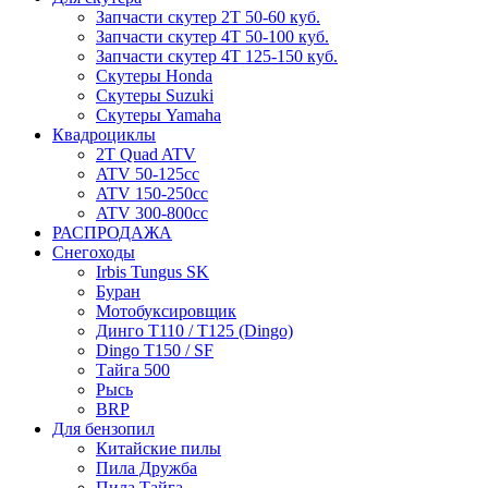
Запчасти скутер 2Т 50-60 куб.
Запчасти скутер 4Т 50-100 куб.
Запчасти скутер 4Т 125-150 куб.
Скутеры Honda
Скутеры Suzuki
Скутеры Yamaha
Квадроциклы
2T Quad ATV
ATV 50-125cc
ATV 150-250cc
ATV 300-800cc
РАСПРОДАЖА
Снегоходы
Irbis Tungus SK
Буран
Мотобуксировщик
Динго T110 / T125 (Dingo)
Dingo T150 / SF
Тайга 500
Рысь
BRP
Для бензопил
Китайские пилы
Пила Дружба
Пила Тайга